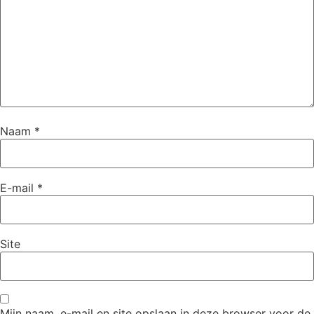
Naam
*
E-mail
*
Site
Mijn naam, e-mail en site opslaan in deze browser voor de